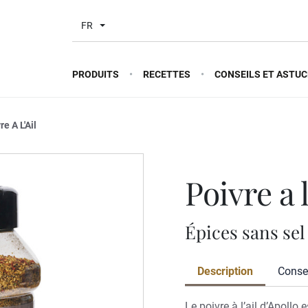
FR
PRODUITS
RECETTES
CONSEILS ET ASTUC
re A L'Ail
poivre a l
Épices sans sel
Description
Consei
Le poivre à l’ail d’Apollo