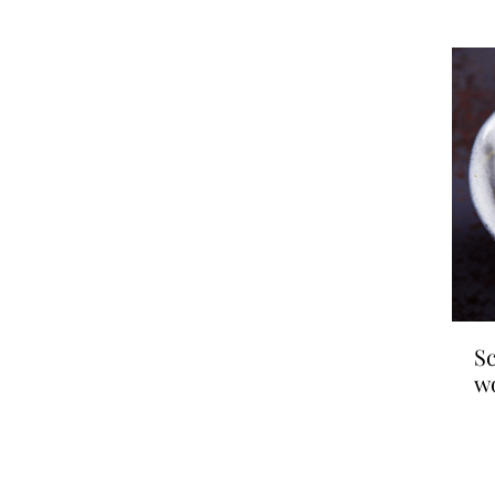
scampi's à la sauce
w