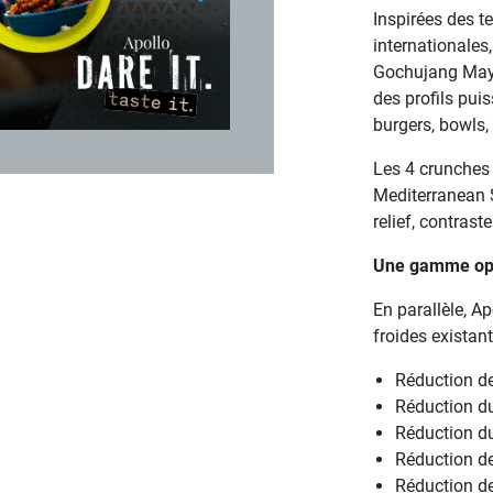
Inspirées des t
internationales
Gochujang Mayo
des profils pui
burgers, bowls, 
Les 4 crunches 
Mediterranean S
relief, contraste
Une gamme opti
En parallèle, A
froides existan
Réduction de
Réduction du
Réduction d
Réduction d
Réduction de