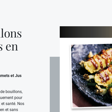
lons
s en
umets et Jus
de bouillons,
iquement pour
t et santé. Nos
ten et sans