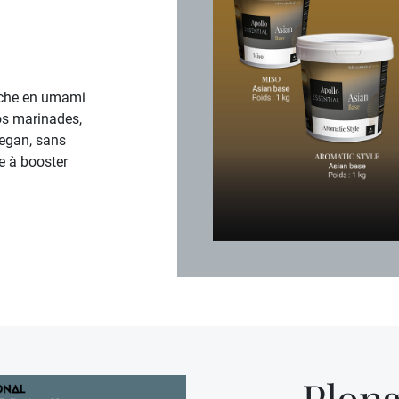
riche en umami
vos marinades,
vegan, sans
te à booster
Plon