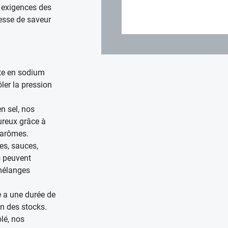
 exigences des
esse de saveur
te en sodium
ler la pression
n sel, nos
ureux grâce à
’arômes.
es, sauces,
s peuvent
mélanges
 a une durée de
on des stocks.
lé, nos