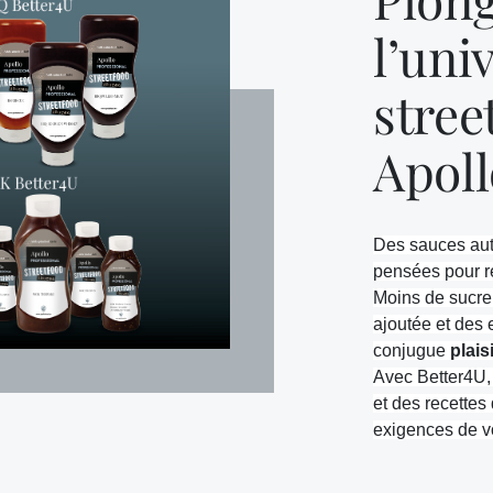
l’uni
stree
Apoll
Des sauces aut
pensées pour ré
Moins de sucre, 
ajoutée et des
conjugue
plais
Avec Better4U, 
et des recettes 
exigences de vo