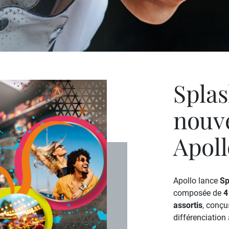
Splas
nouve
Apoll
Apollo lance
Sp
composée de
4
assortis
, conçu
différenciation