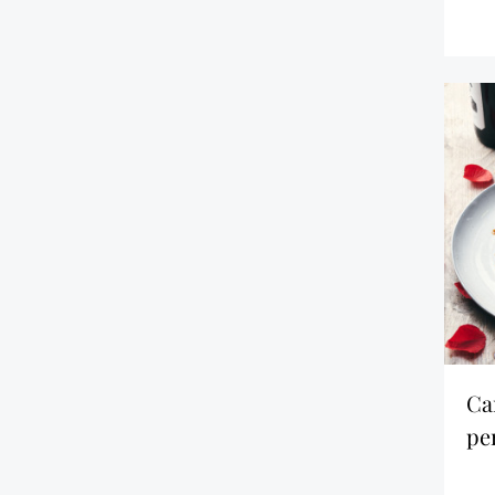
canard avec couscous
per