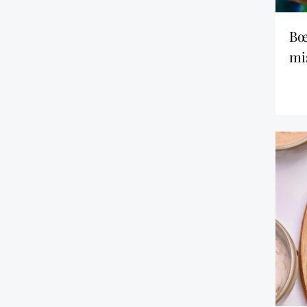
bœuf bbq au beurre
mi