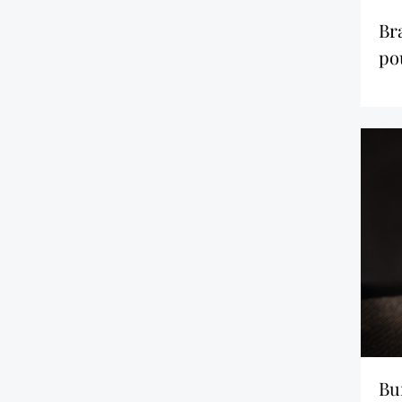
braisade de cuisses de
po
burger avec oignon