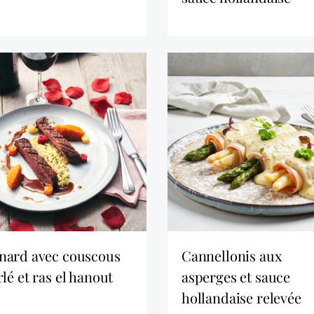
cannellonis aux
lé et ras el hanout
asperges et sauce
hollandaise relevée