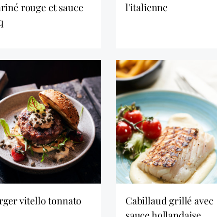
riné rouge et sauce
l'italienne
q
urger vitello tonnato
cabillaud grillé avec
sauce hollandaise