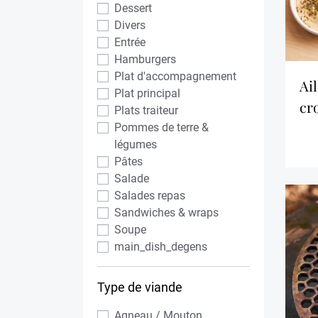
Dessert
Divers
Entrée
Hamburgers
Plat d'accompagnement
ailes de poulet
Plat principal
cr
Plats traiteur
Pommes de terre &
légumes
Pâtes
Salade
Salades repas
Sandwiches & wraps
Soupe
main_dish_degens
Type de viande
Agneau / Mouton