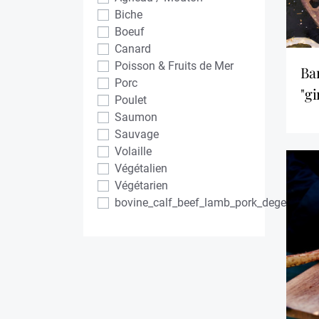
Biche
Boeuf
Canard
Poisson & Fruits de Mer
bar au barbecue et
Porc
"gi
Poulet
Saumon
Sauvage
Volaille
Végétalien
Végétarien
bovine_calf_beef_lamb_pork_degens