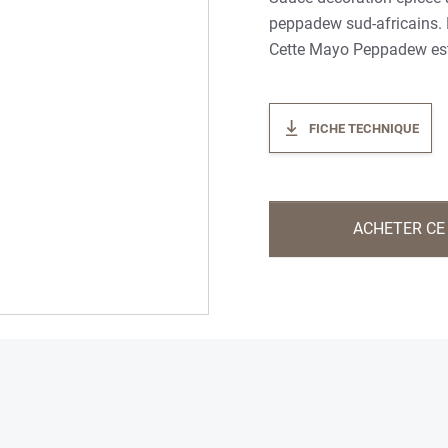
peppadew sud-africains. 
Cette Mayo Peppadew est 
FICHE TECHNIQUE
ACHETER CE