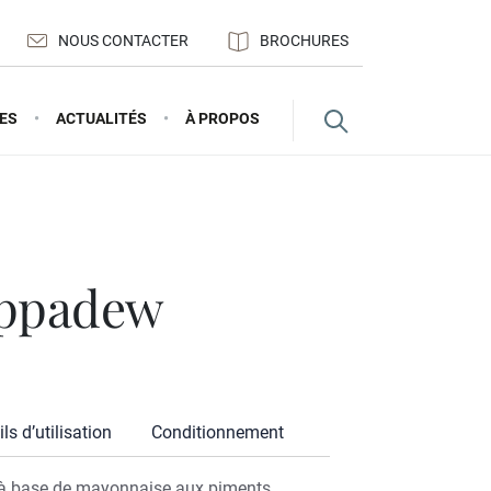
NOUS CONTACTER
BROCHURES
ES
ACTUALITÉS
À PROPOS
eppadew
ls d’utilisation
Conditionnement
 à base de mayonnaise aux piments