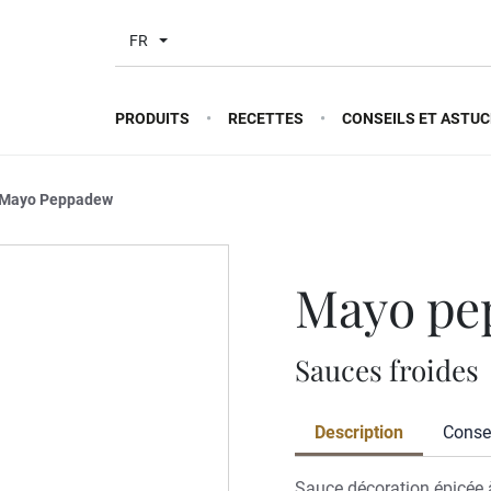
FR
PRODUITS
RECETTES
CONSEILS ET ASTUC
Mayo Peppadew
mayo p
Sauces froides
Description
Consei
Sauce décoration épicée