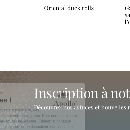
oriental duck rolls
gambas grillés et
sa
l
inscription à no
Découvrez nos astuces et nouvelles 