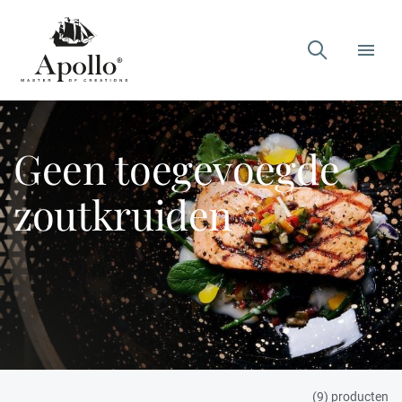

Geen toegevoegde
zoutkruiden
(9) producten