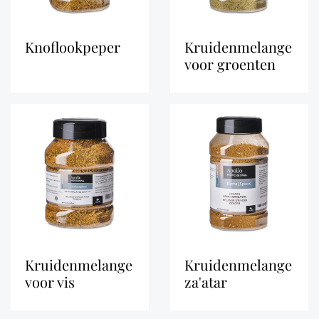
knoflookpeper
kruidenmelange
voor groenten
kruidenmelange
kruidenmelange
voor vis
za'atar