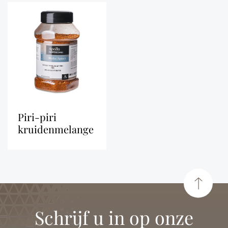
piri-piri
kruidenmelange
Schrijf u in op onze