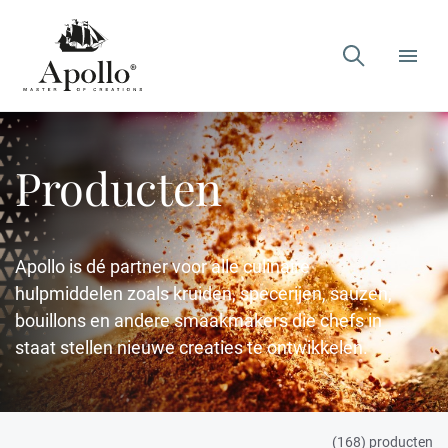

Producten
Apollo is dé partner voor alle culinaire
hulpmiddelen zoals kruiden, specerijen, sauzen,
bouillons en andere smaakmakers die chefs in
staat stellen nieuwe creaties te ontwikkelen.
(168) producten