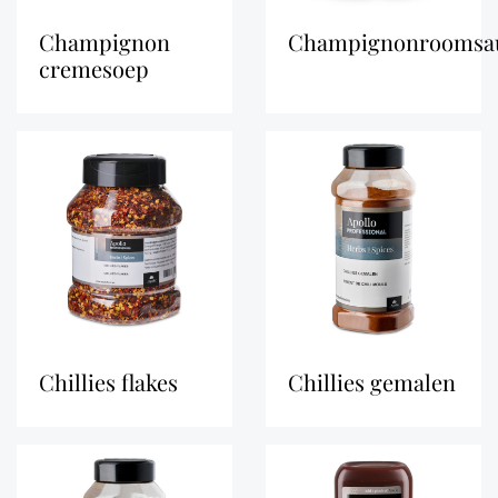
champignon
champignonroomsa
cremesoep
chillies flakes
chillies gemalen