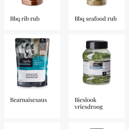
bbq rib rub
bbq seafood rub
bearnaisesaus
bieslook
vriesdroog