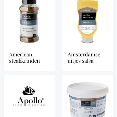
american
amsterdamse
steakkruiden
uitjes salsa