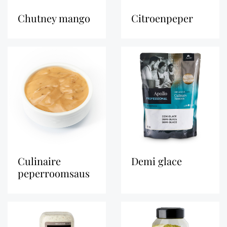
chutney mango
citroenpeper
culinaire
demi glace
peperroomsaus