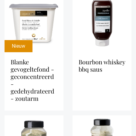
Nieuw
blanke
bourbon whiskey
gevogeltefond -
bbq saus
geconcentreerd
-
gedehydrateerd
- zoutarm