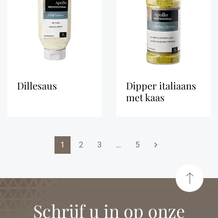
dillesaus
dipper italiaans
met kaas
Volgende
1
2
3
…
5

Schrijf u in op onze