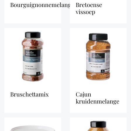
bourguignonnemelange
bretoense
vissoep
bruschettamix
cajun
kruidenmelange