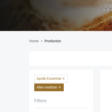
Home
Producten
Apollo Essential

Alles resetten

Filters