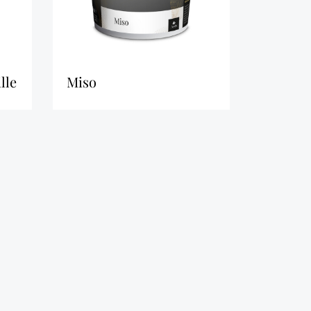
lle
miso