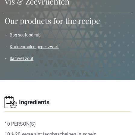
Vis & Zeevruchten
Our products for the recipe
bbq seafood rub
kruidenmolen peper zwart
saltwell zout
Ingredients
10 PERSON(S)
10 à 20 verse sint jacobsschelpen in schelp