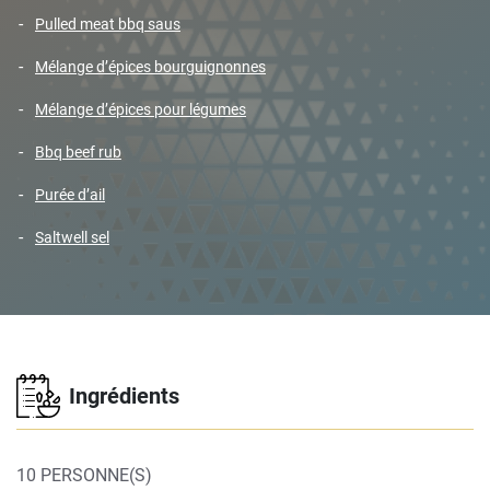
pulled meat bbq saus
mélange d’épices bourguignonnes
mélange d’épices pour légumes
bbq beef rub
purée d’ail
saltwell sel
Ingrédients
10 PERSONNE(S)