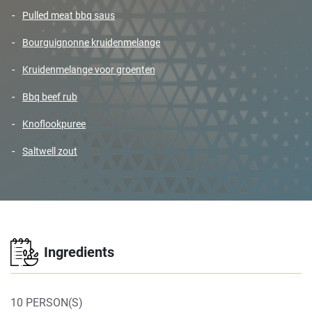
pulled meat bbq saus
bourguignonne kruidenmelange
kruidenmelange voor groenten
bbq beef rub
knoflookpuree
saltwell zout
Ingredients
10 PERSON(S)