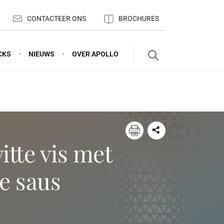
CONTACTEER ONS
BROCHURES
CKS
NIEUWS
OVER APOLLO
e saus