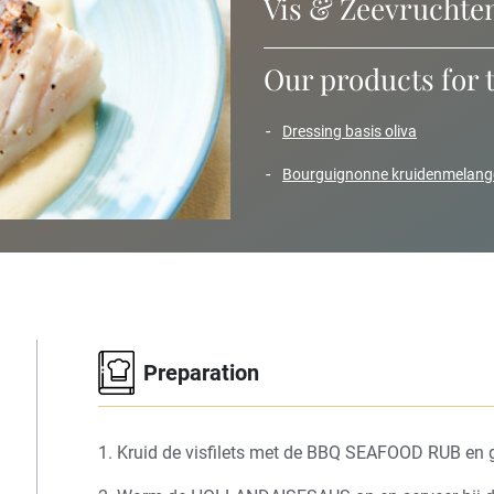
Vis & Zeevruchte
Our products for 
dressing basis oliva
bourguignonne kruidenmelang
Preparation
1. Kruid de visfilets met de BBQ SEAFOOD RUB en gr