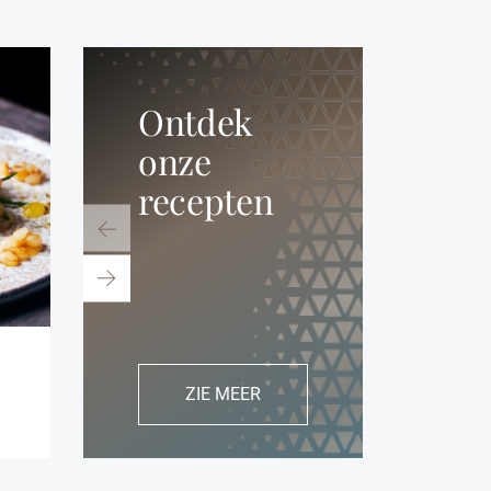
Ontdek
onze
recepten
dorade "barbecoa"
coquilles op zoutsteen
met ve
ZIE MEER
saffraa