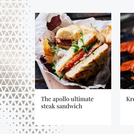
the apollo ultimate
k
ten en
steak sandwich