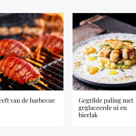
reeft van de barbecue
gegrilde paling met
geglaceerde ui en
bierlak